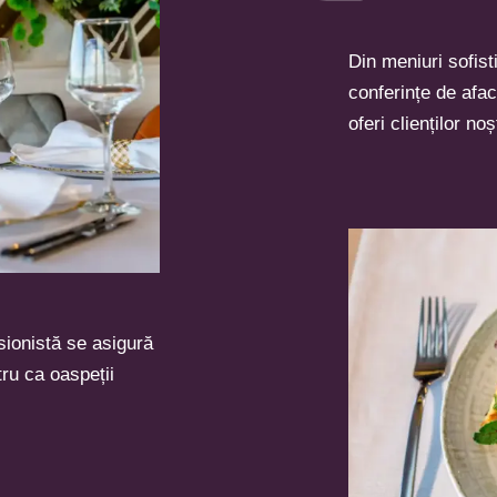
Din meniuri sofisti
conferințe de afa
oferi clienților no
sionistă se asigură
tru ca oaspeții