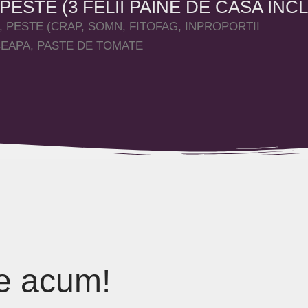
ESTE (3 FELII PAINE DE CASA INCL
, PESTE (CRAP, SOMN, FITOFAG, INPROPORTII
 CEAPA, PASTE DE TOMATE
e
acum!