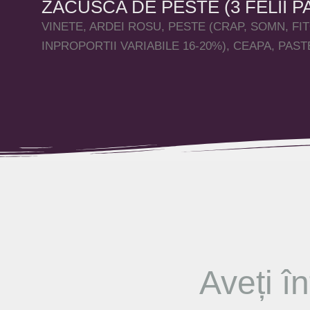
ZACUSCA DE PESTE (3 FELII P
VINETE, ARDEI ROSU, PESTE (CRAP, SOMN, FI
INPROPORTII VARIABILE 16-20%), CEAPA, PAS
Aveți
în