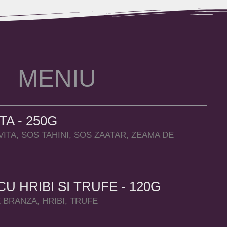
M
E
N
I
U
A - 250G
ITA, SOS TAHINI, SOS ZAATAR, ZEAMA DE
 HRIBI SI TRUFE - 120G
BRANZA, HRIBI, TRUFE