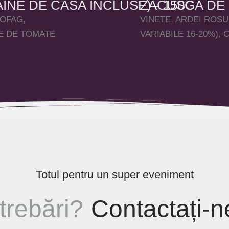
AINE DE CASA INCLUSE) - 150G
ZACUSCA DE P
TOFAG,
VINETE, ARDEI ROSU
TE DE TOMATE
VARIABILE 16-20%),
Totul pentru un super eveniment
trebări?
Contactați-n